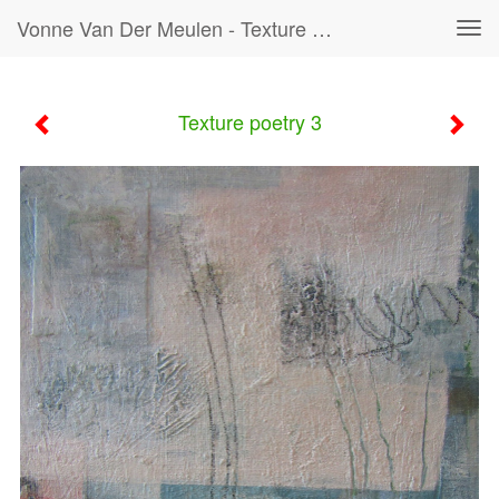
Vonne Van Der Meulen - Texture Poetry 3
Tog
navi
Texture poetry 3