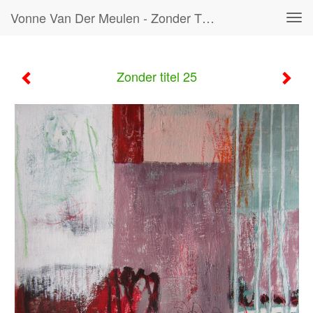
Vonne Van Der Meulen - Zonder Titel 25
Tog
navi
Zonder titel 25