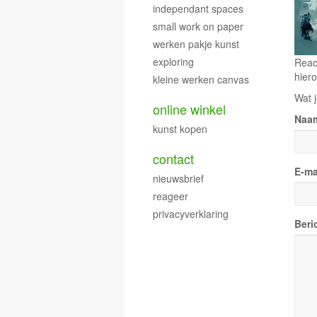
independant spaces
small work on paper
werken pakje kunst
exploring
Reac
hiero
kleine werken canvas
Wat j
online winkel
Naa
kunst kopen
contact
E-ma
nieuwsbrief
reageer
privacyverklaring
Beri