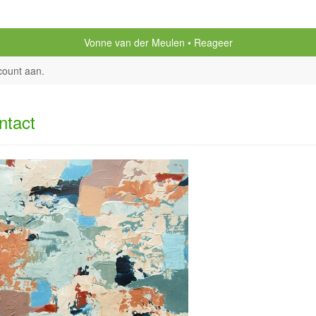
Vonne van der Meulen
Reageer
count aan
.
ntact